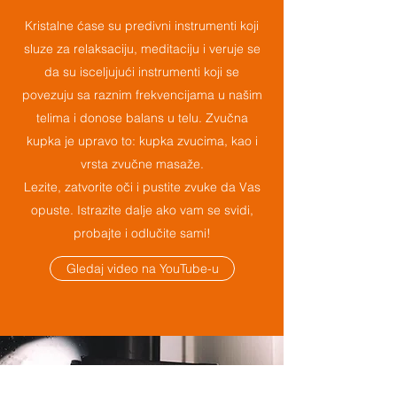
Kristalne ćase su predivni instrumenti koji
sluze za relaksaciju, meditaciju i veruje se
da su isceljujući instrumenti koji se
povezuju sa raznim frekvencijama u našim
telima i donose balans u telu. Zvučna
kupka je upravo to: kupka zvucima, kao i
vrsta zvučne masaže.
Lezite, zatvorite oči i pustite zvuke da Vas
opuste. Istrazite dalje ako vam se svidi,
probajte i odlučite sami!
Gledaj video na YouTube-u