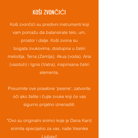
KOŠI ZVONČIĆI
Koši zvončići su predivni instrumenti koji
vam pomažu da balansirate telo, um,
prostor i dalje. Koši zvona su
bogata zvukovima, dostupna u četiri
melodija, Terra (Zemlja), Akua (voda), Aria
(vazduh) i Ignis (Vatra), inspirisana četiri
elementa.
Preuzmite ove posebne 'pesme', zatvorite
oči ako želite i čujte zvuke koji će vas
sigurno prijatno iznenaditi.
*Ovo su originalni snimci koje je Dana Karić
snimila specijalno za vas, naše Vesnike
Ljubavi!