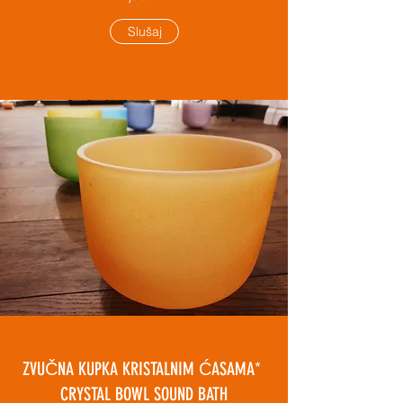
Slušaj
ZVUČNA KUPKA KRISTALNIM ĆASAMA*
CRYSTAL BOWL SOUND BATH